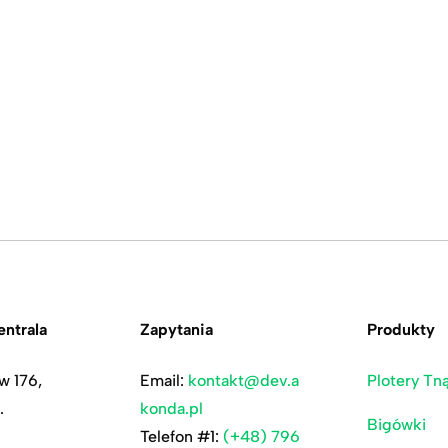
ntrala
Zapytania
Produkty
w 176,
Email:
kontakt@dev.a
Plotery Tn
.
konda.pl
Bigówki
Telefon #1:
(+48) 796