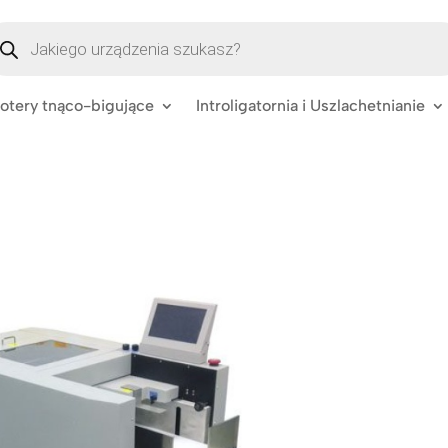
szukiwarka
oduktów
lotery tnąco-bigujące
Introligatornia i Uszlachetnianie