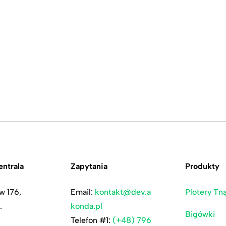
ntrala
Zapytania
Produkty
w 176,
Email:
kontakt@dev.a
Plotery Tn
.
konda.pl
Bigówki
Telefon #1:
(+48) 796