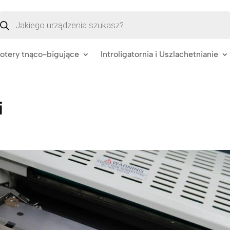
szukiwarka
oduktów
lotery tnąco-bigujące
Introligatornia i Uszlachetnianie
i