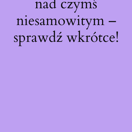
nad czymś
niesamowitym –
sprawdź wkrótce!