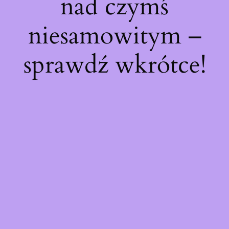
nad czymś
niesamowitym –
sprawdź wkrótce!