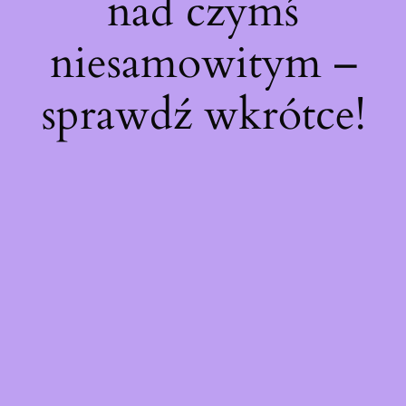
nad czymś
niesamowitym –
sprawdź wkrótce!