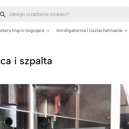
szukiwarka
oduktów
lotery tnąco-bigujące
Introligatornia i Uszlachetnianie
ca i szpalta