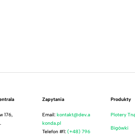
ntrala
Zapytania
Produkty
w 176,
Email:
kontakt@dev.a
Plotery Tn
.
konda.pl
Bigówki
Telefon #1:
(+48) 796