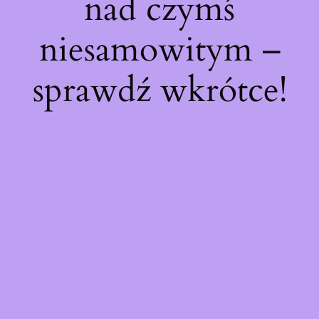
nad czymś
niesamowitym –
sprawdź wkrótce!