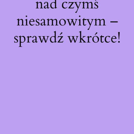
nad czymś
niesamowitym –
sprawdź wkrótce!