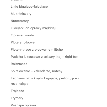
Linie bigująco-falcujace
Multifiniszery
Numeratory
Oklejarki do oprawy miękkiej
Oprawa twarda
Plotery rolkowe
Plotery tnące z bigowaniem iEcho
Pudełka luksusowe z tektury litej - rigid box
Rolsztance
Spiralowanie - kalendarze, notesy
Tech-ni-fold - krążki bigujące, perforujące i
rozcinające
Trójnoże
Trymery
V-shape oprawa