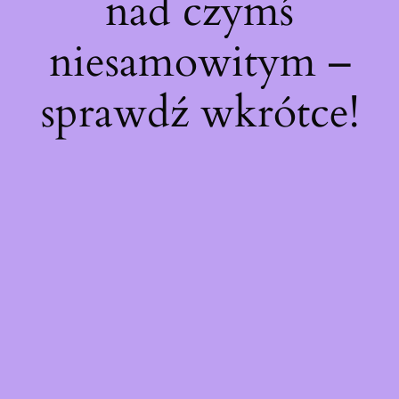
nad czymś
niesamowitym –
sprawdź wkrótce!