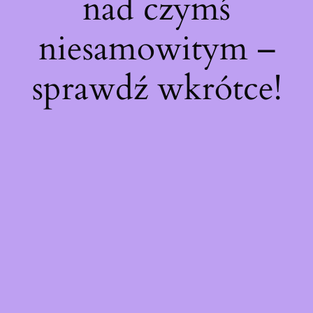
nad czymś
niesamowitym –
sprawdź wkrótce!