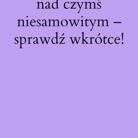
nad czymś
niesamowitym –
sprawdź wkrótce!