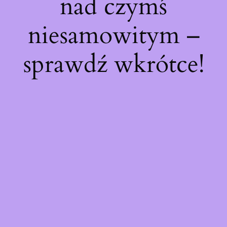
nad czymś
niesamowitym –
sprawdź wkrótce!