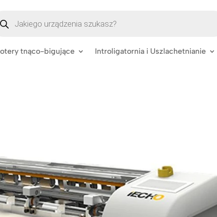
szukiwarka
oduktów
lotery tnąco-bigujące
Introligatornia i Uszlachetnianie