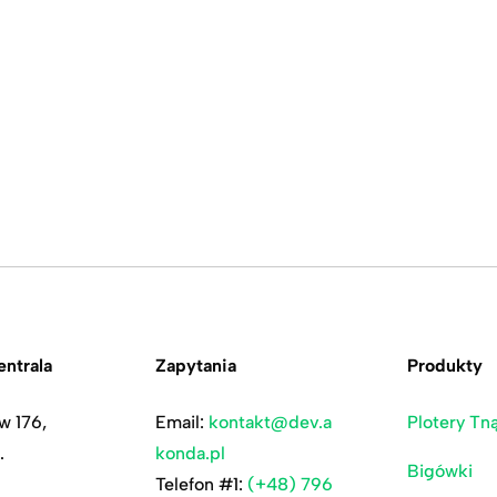
ntrala
Zapytania
Produkty
w 176,
Email:
kontakt@dev.a
Plotery Tn
.
konda.pl
Bigówki
Telefon #1:
(+48) 796