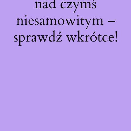
nad czymś
niesamowitym –
sprawdź wkrótce!