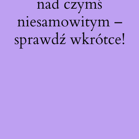
nad czymś
niesamowitym –
sprawdź wkrótce!