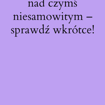
nad czymś
niesamowitym –
sprawdź wkrótce!