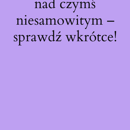
nad czymś
niesamowitym –
sprawdź wkrótce!