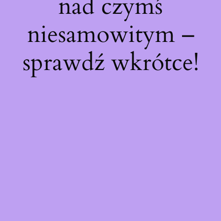
nad czymś
niesamowitym –
sprawdź wkrótce!