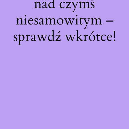
nad czymś
niesamowitym –
sprawdź wkrótce!