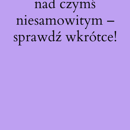
nad czymś
niesamowitym –
sprawdź wkrótce!