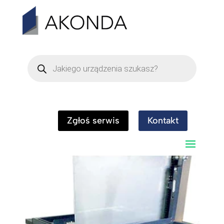
Wyszukiwarka
produktów
cm-02
Zgłoś serwis
Kontakt
przez
Dominik
|
lip 25, 2017