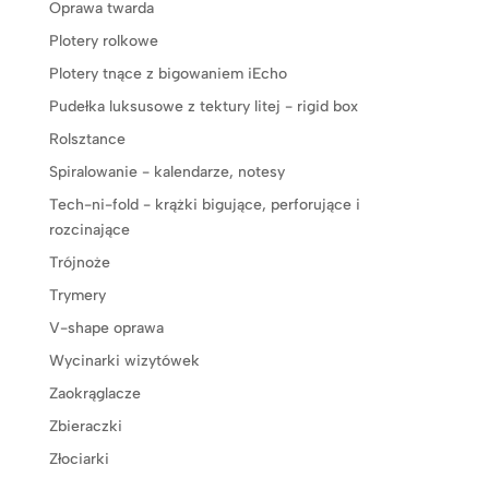
Oprawa twarda
Plotery rolkowe
Plotery tnące z bigowaniem iEcho
Pudełka luksusowe z tektury litej - rigid box
Rolsztance
Spiralowanie - kalendarze, notesy
Tech-ni-fold - krążki bigujące, perforujące i
rozcinające
Trójnoże
Trymery
V-shape oprawa
Wycinarki wizytówek
Zaokrąglacze
Zbieraczki
Złociarki