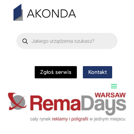
Wyszukiwarka
produktów
Akonda na targach REMA DAYS
2015 – 4G13
Zgłoś serwis
Kontakt