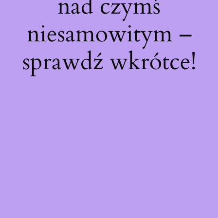
nad czymś
niesamowitym –
sprawdź wkrótce!