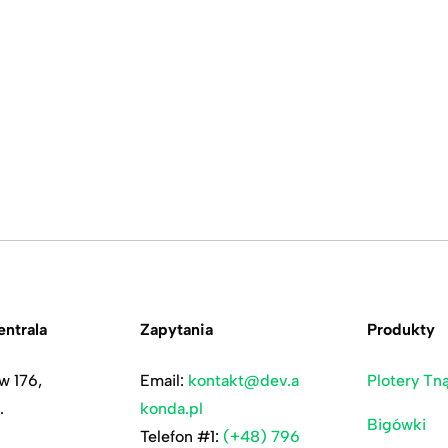
ntrala
Zapytania
Produkty
w 176,
Email:
kontakt@dev.a
Plotery Tn
.
konda.pl
Bigówki
Telefon #1:
(+48) 796