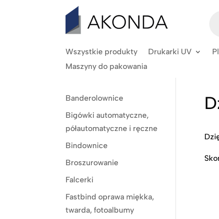
Wy
pr
Wszystkie produkty
Drukarki UV
P
Maszyny do pakowania
D
Banderolownice
Bigówki automatyczne,
półautomatyczne i ręczne
Dzię
Bindownice
Sko
Broszurowanie
Falcerki
Fastbind oprawa miękka,
twarda, fotoalbumy