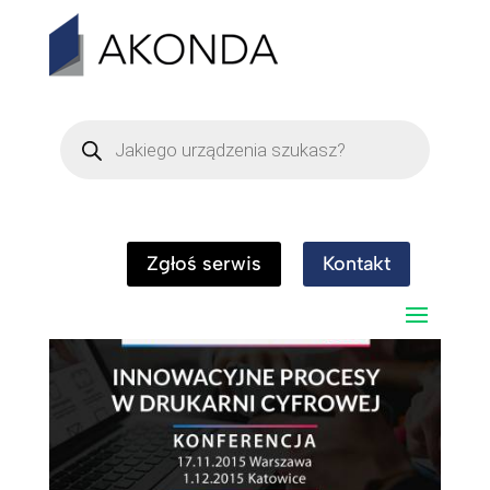
Wyszukiwarka
produktów
d7126
Zgłoś serwis
Kontakt
przez
Michał Karolak
|
gru 29, 2016
|
0 komentarzy