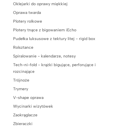
Oklejarki do oprawy miękkiej
Oprawa twarda
Plotery rolkowe
Plotery tnące z bigowaniem iEcho
Pudełka luksusowe z tektury litej - rigid box
Rolsztance
Spiralowanie - kalendarze, notesy
Tech-ni-fold - krążki bigujące, perforujące i
rozcinające
Trójnoże
Trymery
V-shape oprawa
Wycinarki wizytówek
Zaokrąglacze
Zbieraczki