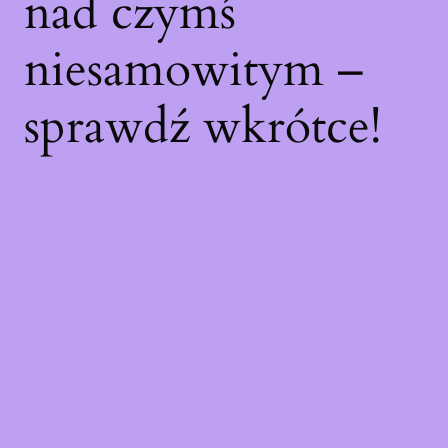
nad czymś
niesamowitym –
sprawdź wkrótce!