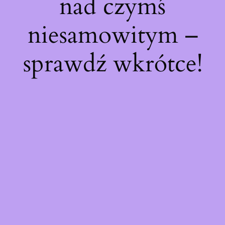
nad czymś
niesamowitym –
sprawdź wkrótce!