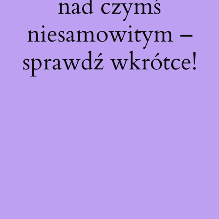
nad czymś
niesamowitym –
sprawdź wkrótce!