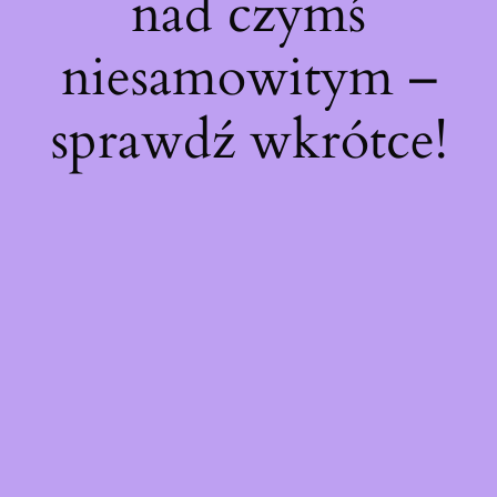
nad czymś
niesamowitym –
sprawdź wkrótce!