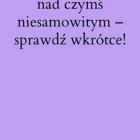
nad czymś
niesamowitym –
sprawdź wkrótce!