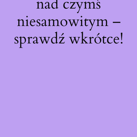
nad czymś
niesamowitym –
sprawdź wkrótce!