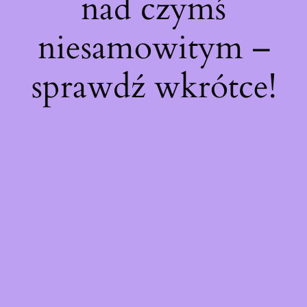
nad czymś
niesamowitym –
sprawdź wkrótce!