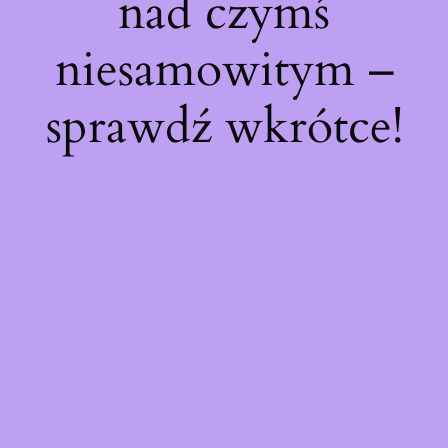
nad czymś
niesamowitym –
sprawdź wkrótce!