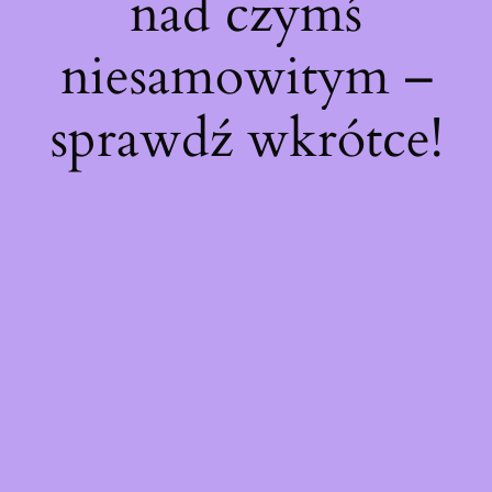
nad czymś
niesamowitym –
sprawdź wkrótce!