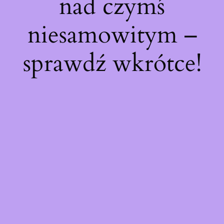
nad czymś
niesamowitym –
sprawdź wkrótce!