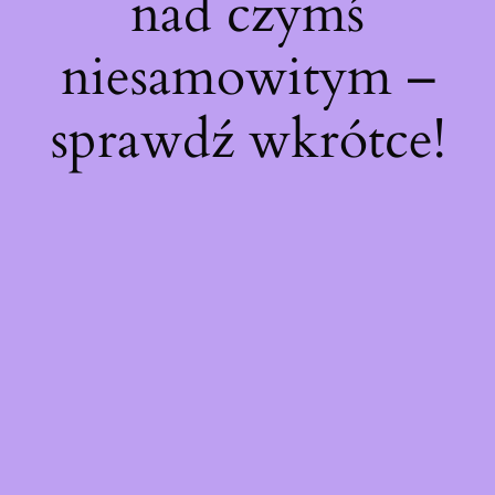
nad czymś
niesamowitym –
sprawdź wkrótce!