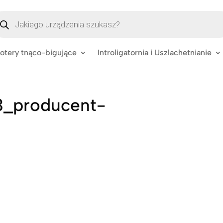
szukiwarka
oduktów
lotery tnąco-bigujące
Introligatornia i Uszlachetnianie
3_producent-