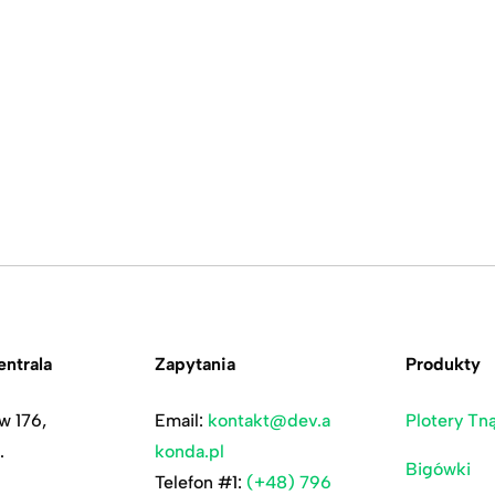
ntrala
Zapytania
Produkty
w 176,
Email:
kontakt@dev.a
Plotery Tn
.
konda.pl
Bigówki
Telefon #1:
(+48) 796