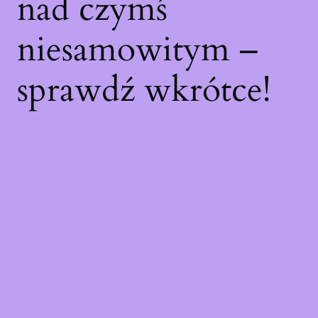
nad czymś
niesamowitym –
sprawdź wkrótce!